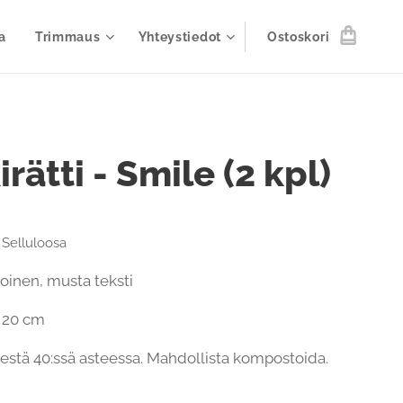
a
Trimmaus
Yhteystiedot
Ostoskori
irätti - Smile (2 kpl)
- Selluloosa
koinen, musta teksti
x 20 cm
estä 40:ssä asteessa. Mahdollista kompostoida.