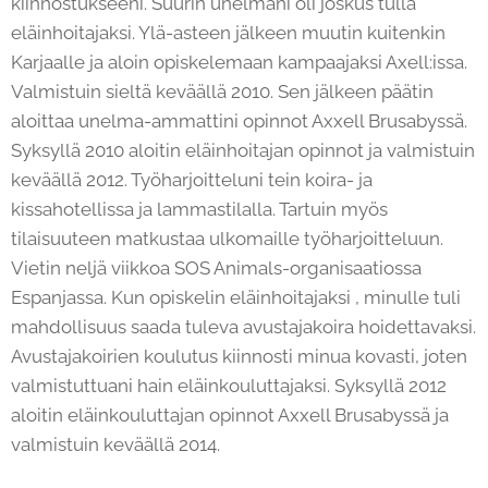
kiinnostukseeni. Suurin unelmani oli joskus tulla
eläinhoitajaksi. Ylä-asteen jälkeen muutin kuitenkin
Karjaalle ja aloin opiskelemaan kampaajaksi Axell:issa.
Valmistuin sieltä keväällä 2010. Sen jälkeen päätin
aloittaa unelma-ammattini opinnot Axxell Brusabyssä.
Syksyllä 2010 aloitin eläinhoitajan opinnot ja valmistuin
keväällä 2012. Työharjoitteluni tein koira- ja
kissahotellissa ja lammastilalla. Tartuin myös
tilaisuuteen matkustaa ulkomaille työharjoitteluun.
Vietin neljä viikkoa SOS Animals-organisaatiossa
Espanjassa. Kun opiskelin eläinhoitajaksi , minulle tuli
mahdollisuus saada tuleva avustajakoira hoidettavaksi.
Avustajakoirien koulutus kiinnosti minua kovasti, joten
valmistuttuani hain eläinkouluttajaksi. Syksyllä 2012
aloitin eläinkouluttajan opinnot Axxell Brusabyssä ja
valmistuin keväällä 2014.