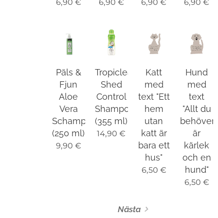
6,90
€
6,90
€
6,90
€
6,90
€
Päls &
Tropiclean
Katt
Hund
Fjun
Shed
med
med
Aloe
Control
text "Ett
text
Vera
Shampoo
hem
"Allt du
Schampoo
(355 ml)
utan
behöver
(250 ml)
katt är
är
14,90
€
bara ett
kärlek
9,90
€
hus"
och en
hund"
6,50
€
6,50
€
Nästa