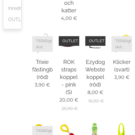
och
Inredning
katter
4,00
€
OUTLET
Tillfälligt
OUTLET
OUTLET
Tillfälligt
slut
slut
Trixie
ROK
Ezydog
Klicker
fästingborttagare
straps
Webster
(svart)
(röd)
koppel
koppel
3,90
€
- pink
(röd)
3,90
€
(S)
8,00
€
20,00
€
16,90
€
25,90
€
Tillfälligt