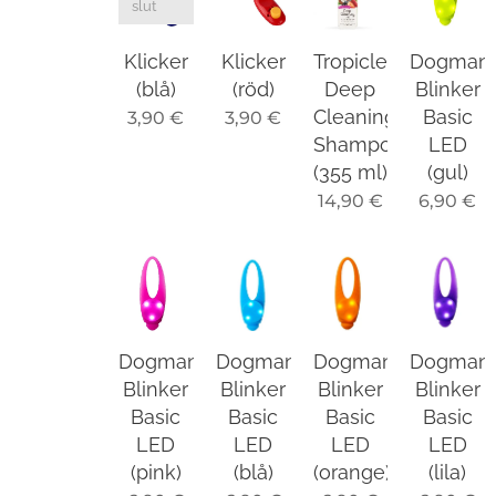
slut
Klicker
Klicker
Tropiclean
Dogman
(blå)
(röd)
Deep
Blinker
Cleaning
Basic
3,90
€
3,90
€
Shampoo
LED
(355 ml)
(gul)
14,90
€
6,90
€
Dogman
Dogman
Dogman
Dogman
Blinker
Blinker
Blinker
Blinker
Basic
Basic
Basic
Basic
LED
LED
LED
LED
(pink)
(blå)
(orange)
(lila)