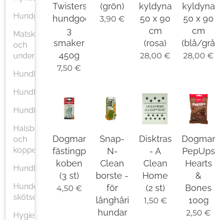
Twisters
(grön)
kyldyna
kyldyna
Hundgodis
hundgodis
50 x 90
50 x 90
3,90
€
3
cm
cm
Matskålar
smaker
(rosa)
(blå/grå)
och
450g
28,00
€
28,00
€
underlag
7,50
€
Hundleksaker
Hundträning
Hundkläder
Halsband
Dogman
Snap-
Disktrasa
Dogman
och
koppel
fästingplockare
N-
- A
PepUps
koben
Clean
Clean
Hearts
Hundbäddar
(3 st)
borste -
Home
&
Hundens
för
(2 st)
Bones
4,50
€
skötsel
långhåriga
100g
1,50
€
hundar
2,50
€
Hygien