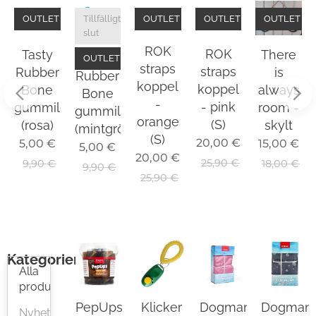
OUTLET
Tillfälligt
OUTLET
OUTLET
OUTLET
slut
ROK
ROK
There
Tasty
Tasty
OUTLET
straps
straps
is
Rubber
Rubber
koppel
koppel
always
Bone
Bone
-
- pink
room -
gummileksak
gummileksak
orange
(S)
skylt
(rosa)
(mintgrön)
(S)
20,00
€
15,00
€
5,00
€
5,00
€
20,00
€
25,90
€
18,00
€
9,90
€
9,90
€
25,90
€
Kategorier
Alla
produkter
PepUps
Klicker
Dogman
Dogman
Nyheter