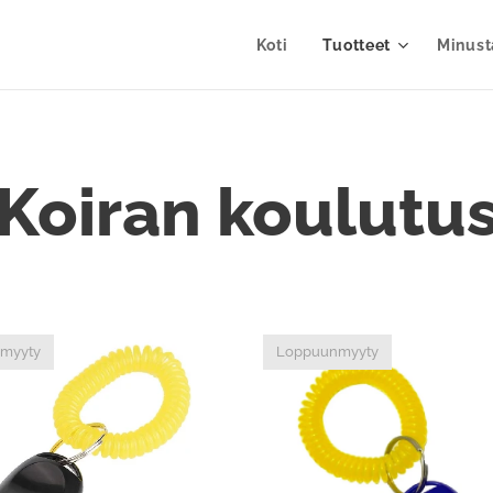
Koti
Tuotteet
Minust
Koiran koulutu
myyty
Loppuunmyyty