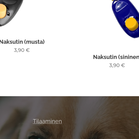
Naksutin (musta)
3,90
€
Naksutin (sininen
3,90
€
Tilaaminen