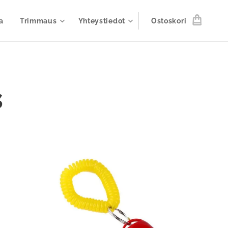
a
Trimmaus
Yhteystiedot
Ostoskori
s