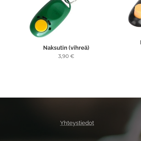
Naksutin (vihreä)
3,90
€
Yhteystiedot