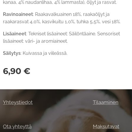
kanaa, 4% naudanlihaa, 4% lammasta), öljyt ja rasvat.
Ravinoaineet
: Raakavalkuainen 18%, raakaöljyt ja
raakarasvat 4,0%, kasvikuitu 1,0%, tuhka 5,5%, vesi 18%.
Lisäaineet
: Tekniset lisäaineet: Säilöntäaine. Sensoriset
lisäaineet: väri- ja aromiaineet.
Säilytys
: Kuivassa ja viileässä.
6,90
€
Yhteystiedot
Tilaaminen
Ota yhteyttä
Maksutavat