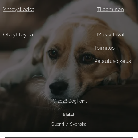
Yhteystiedot
Tilaaminen
Ota yhteyttä
Maksutavat
Toimitus
Palautusoikeus
© 2026 DogPoint
Kielet
Suomi
Svenska