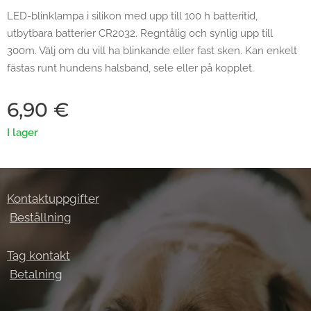
LED-blinklampa i silikon med upp till 100 h batteritid,
utbytbara batterier CR2032. Regntålig och synlig upp till
300m. Välj om du vill ha blinkande eller fast sken. Kan enkelt
fästas runt hundens halsband, sele eller på kopplet.
6,90
€
I lager
Kontaktuppgifter
Beställning
Tag kontakt
Betalning