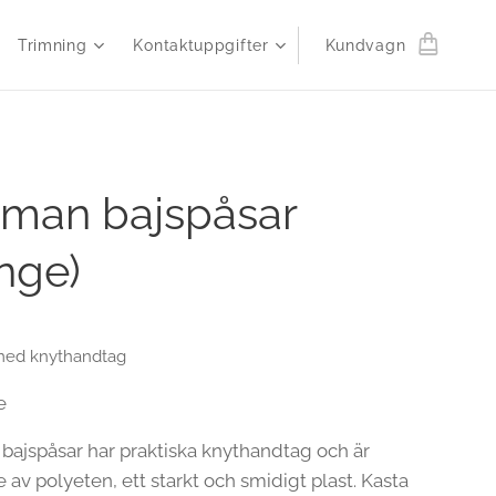
Trimning
Kontaktuppgifter
Kundvagn
man bajspåsar
nge)
med knythandtag
e
ajspåsar har praktiska knythandtag och är
e av polyeten, ett starkt och smidigt plast. Kasta