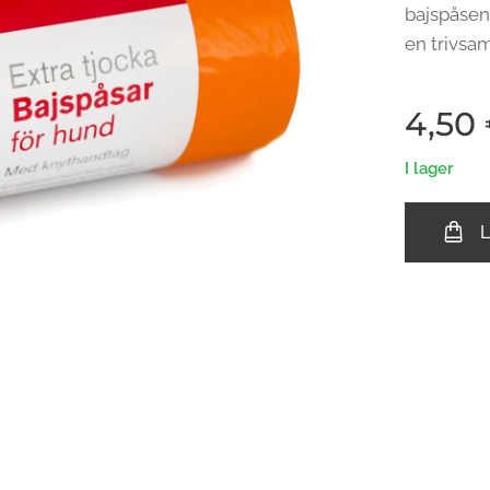
bajspåsen 
en trivsam
4,50
I lager
L