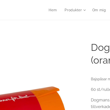
Hem
Produkter
Om mig
Dog
(ora
Bajspåsar 
60 st/rull
Dogmans b
tillverkad